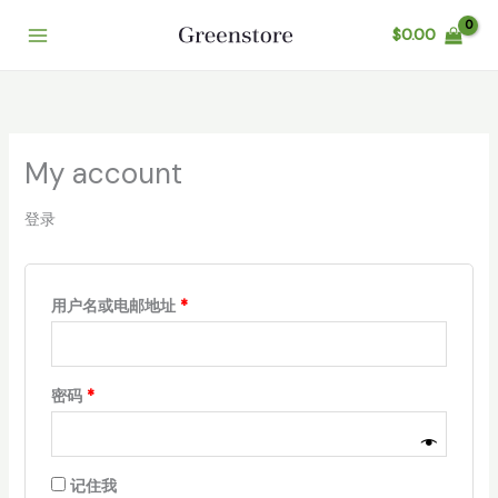
跳
必
必
$
0.00
至
填
填
内
容
My account
登录
用户名或电邮地址
*
密码
*
记住我